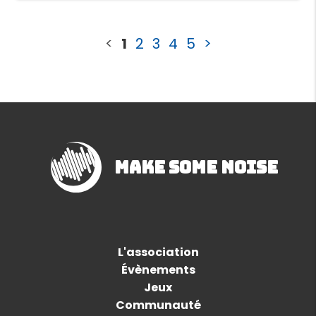
<
1
2
3
4
5
>
Make Some Noise
L'association
Évènements
Jeux
Communauté