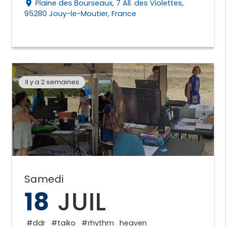
Plaine des Bourseaux, 7 All. des Violettes,
place
95280 Jouy-le-Moutier, France
Il y a 2 semaines
Samedi
18
JUIL
#ddr
#taiko
#rhythm_heaven