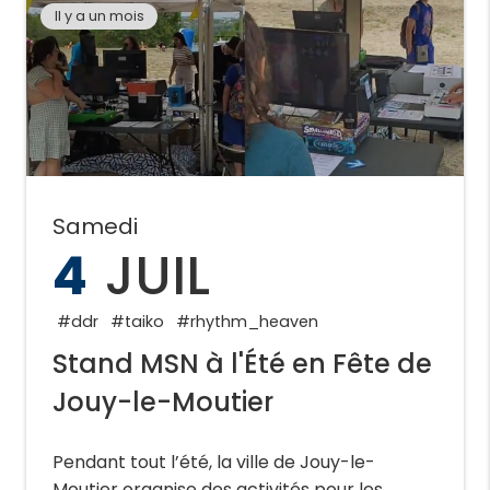
Il y a un mois
Samedi
4
JUIL
#ddr
#taiko
#rhythm_heaven
Stand MSN à l'Été en Fête de
Jouy-le-Moutier
Pendant tout l’été, la ville de Jouy-le-
Moutier organise des activités pour les