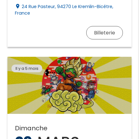
24 Rue Pasteur, 94270 Le Kremlin-Bicêtre,
place
France
Billeterie
Il y a 5 mois
Dimanche