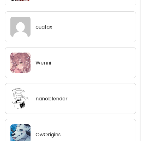
ouafax
Wenni
nanoblender
OwOrigins