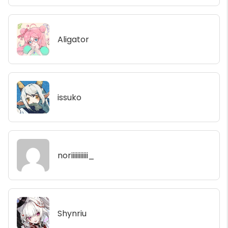
Aligator
issuko
noriiiiiiiiiii_
Shynriu