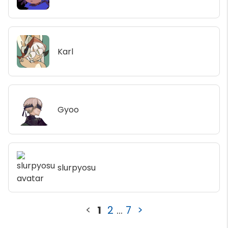
Karl
Gyoo
slurpyosu
<
1
2
...
7
>