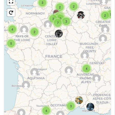
3
2
2
2
2
4
2
6
9
3
3
7
4
2
5
4
3
4