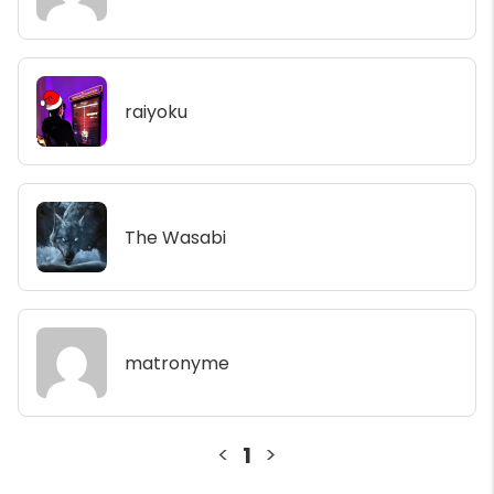
raiyoku
The Wasabi
matronyme
<
1
>