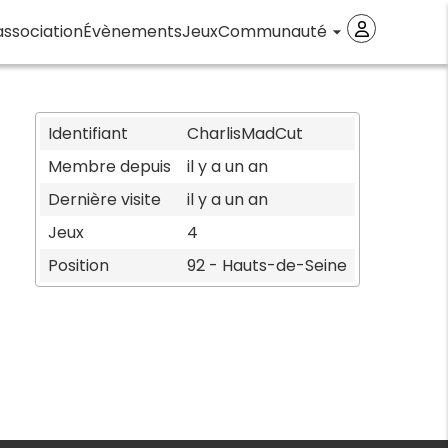
association
Évènements
Jeux
Communauté
arrow_drop_down
Identifiant
CharlisMadCut
Membre depuis
il y a un an
Dernière visite
il y a un an
Jeux
4
Position
92 - Hauts-de-Seine