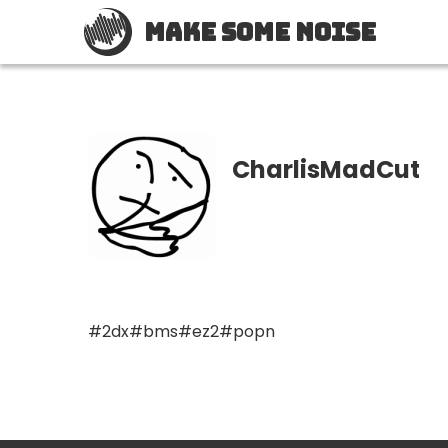
Make Some Noise
CharlisMadCut
#2dx
#bms
#ez2
#popn