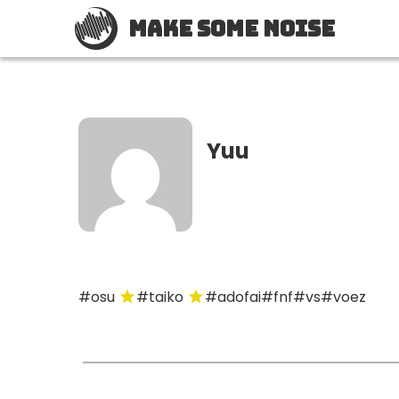
Make Some Noise
Yuu
#osu
#taiko
#adofai
#fnf
#vs
#voez
star
star