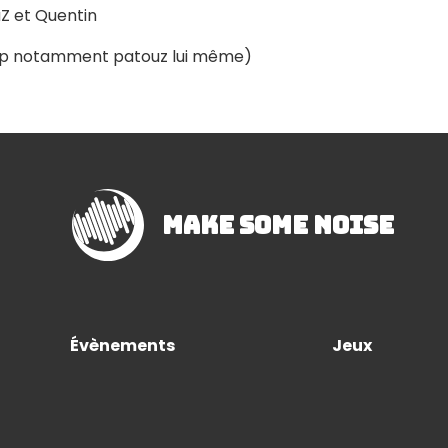
uZ et Quentin
svp notamment patouz lui même)
Make Some Noise
Évènements
Jeux