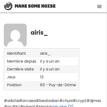
Make Some Noise
menu
airis_
Identifiant
airis_
Membre depuis
il y a un an
Dernière visite
il y a un an
Jeux
13
Position
63 - Puy-de-Dôme
#adofai
#arcaea
#beatsaber
#chuni
#crypt
#djmax
#gc
#itg
#jubeat
#lanota
Voir plus (3)...