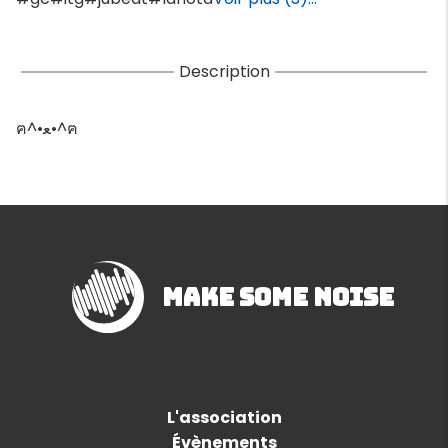
Description
ฅ⁠^⁠•⁠ﻌ⁠•⁠^⁠ฅ
Make Some Noise
L'association
Évènements