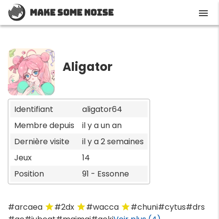
Make Some Noise
menu
Aligator
Identifiant
aligator64
Membre depuis
il y a un an
Dernière visite
il y a 2 semaines
Jeux
14
Position
91 - Essonne
#arcaea
#2dx
#wacca
#chuni
#cytus
#drs
star
star
star