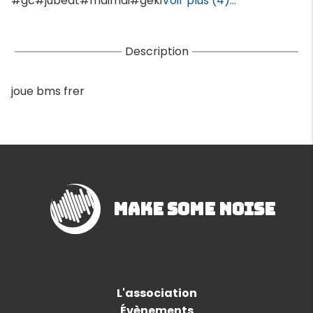
#gc
#jubeat
#maimai
#geki
Voir plus (4)...
Description
joue bms frer
Make Some Noise
L'association
Évènements