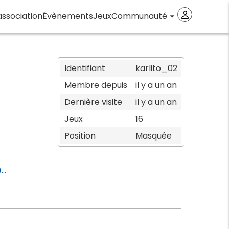
association
Évènements
Jeux
Communauté
arrow_drop_down
Identifiant
karlito_02
Membre depuis
il y a un an
Dernière visite
il y a un an
Jeux
16
Position
Masquée
..