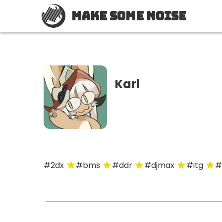
Make Some Noise
Karl
#2dx
#bms
#ddr
#djmax
#itg
#
star
star
star
star
star