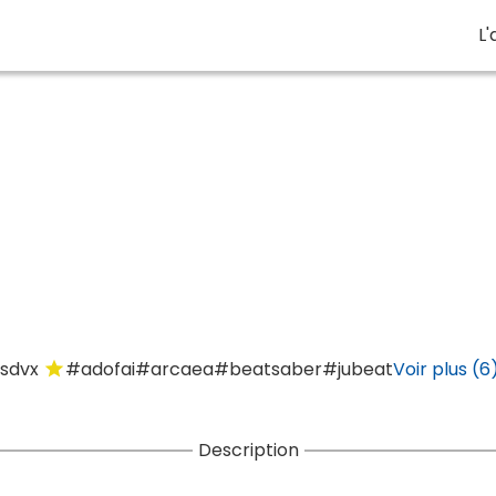
L'
sdvx
#adofai
#arcaea
#beatsaber
#jubeat
Voir plus (6).
star
Description