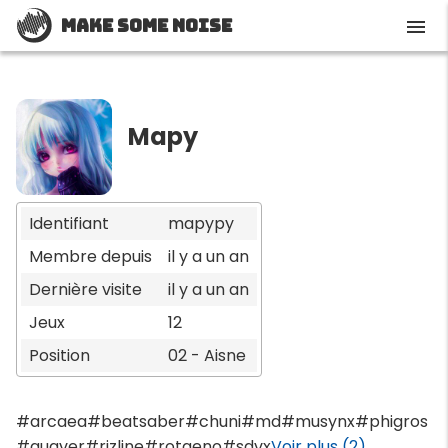
Make Some Noise
menu
Mapy
Identifiant
mapypy
Membre depuis
il y a un an
Dernière visite
il y a un an
Jeux
12
Position
02 - Aisne
#arcaea
#beatsaber
#chuni
#md
#musynx
#phigros
#quaver
#rizline
#rotaeno
#sdvx
Voir plus (2)...