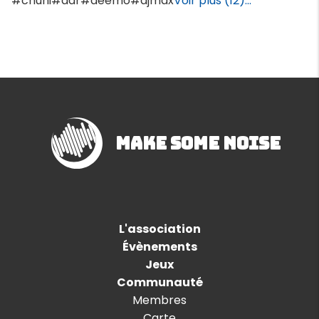
#chuni
#ddr
#deemo
#djmax
Voir plus (12)...
Make Some Noise
L'association
Évènements
Jeux
Communauté
Membres
Carte