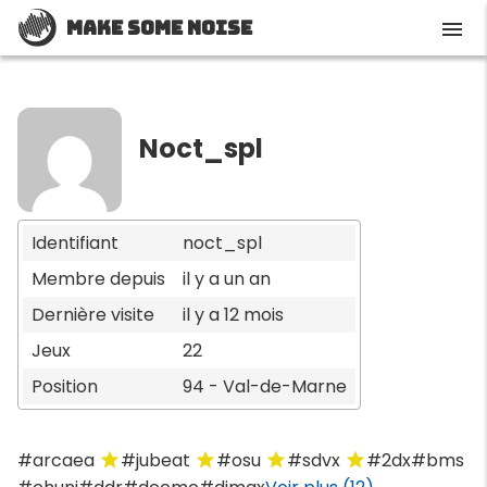
Make Some Noise
menu
Noct_spl
Identifiant
noct_spl
Membre depuis
il y a un an
Dernière visite
il y a 12 mois
Jeux
22
Position
94 - Val-de-Marne
#arcaea
#jubeat
#osu
#sdvx
#2dx
#bms
star
star
star
star