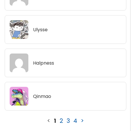
Ulysse
Halpness
Qinmao
<
1
2
3
4
>