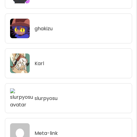
ghakizu
Karl
slurpyosu
Meta-link