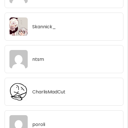
Skannick_
ntsm
CharlisMadCut
poroli