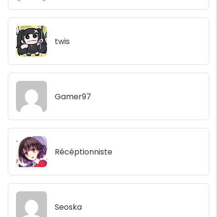
twis
Gamer97
Récéptionniste
Seoska