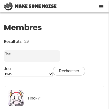
Make Some Noise
menu
Membres
Résultats : 29
Nom
Jeu
Rechercher
Tina~☆