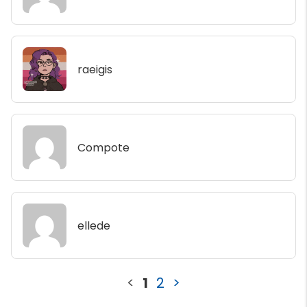
raeigis
Compote
ellede
<
1
2
>