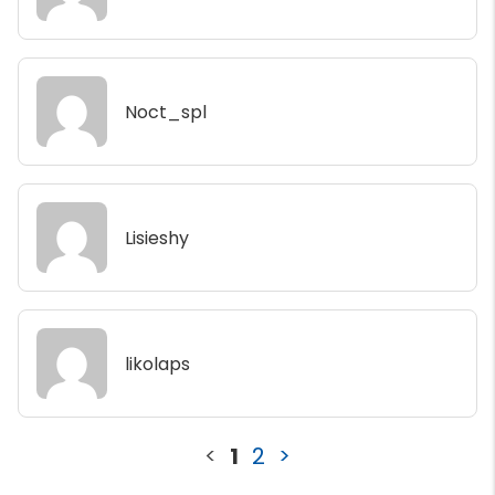
Noct_spl
Lisieshy
likolaps
<
1
2
>