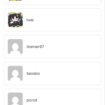
twis
Gamer97
Seoska
poroli