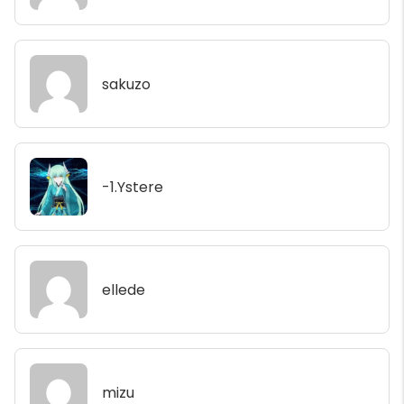
sakuzo
-1.Ystere
ellede
mizu