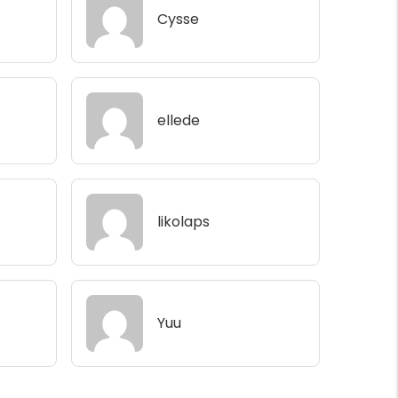
Cysse
ellede
likolaps
Yuu