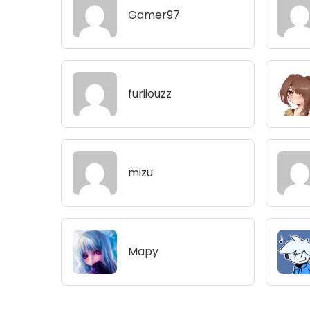
Gamer97
furiiouzz
mizu
Mapy