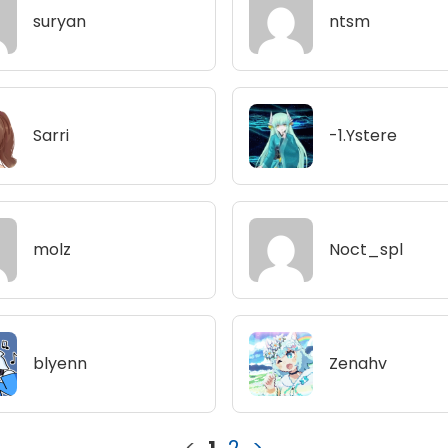
suryan
ntsm
Sarri
-1.Ystere
molz
Noct_spl
blyenn
Zenahv
<
1
2
>